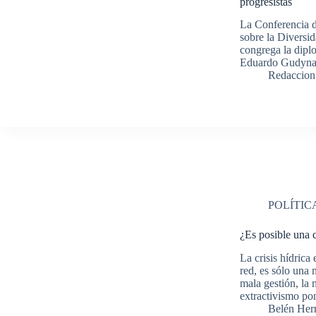
progresistas
La Conferencia d
sobre la Diversid
congrega la dipl
Eduardo Gudynas
Redaccion
POLÍTIC
¿Es posible una c
La crisis hídrica
red, es sólo una 
mala gestión, la 
extractivismo p
Belén Her