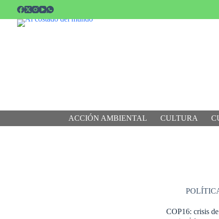
Saltar
al
contenido
ACCIÓN AMBIENTAL
CULTURA
C
POLÍTIC
COP16: crisis de 