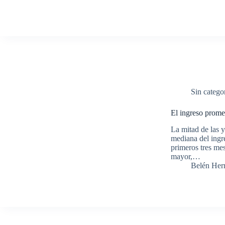
Sin catego
El ingreso promed
La mitad de las y
mediana del ingr
primeros tres me
mayor,…
Belén Her