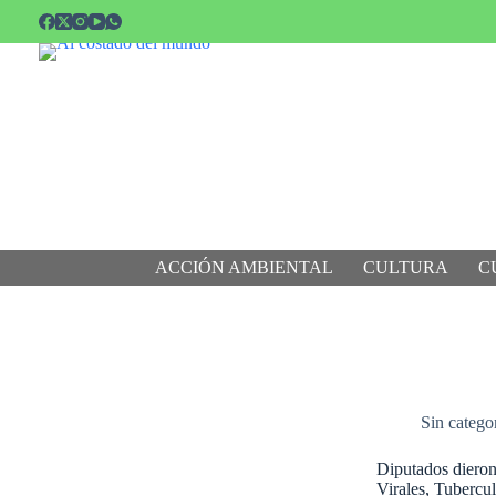
Saltar
al
contenido
ACCIÓN AMBIENTAL
CULTURA
C
Sin catego
Diputados dieron 
Virales, Tubercu