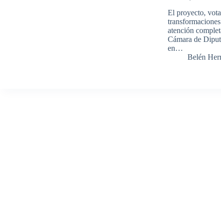
El proyecto, vot
transformaciones 
atención complet
Cámara de Diputa
en…
Belén Her