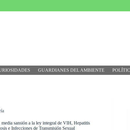
URIOSIDADES
GUARDIANES DEL AMBIENTE
POLÍTI
ría
media sansión a la ley integral de VIH, Hepatitis
losis e Infecciones de Transmisión Sexual