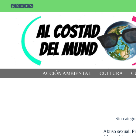
Saltar
al
contenido
ACCIÓN AMBIENTAL
CULTURA
C
Sin catego
Abuso sexual: Pid