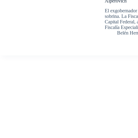
Alperovich
El exgobernador 
sobrina. La Fisc
Capital Federal, 
Fiscalía Especia
Belén Her