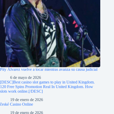
Pity Álvarez vuelve a tocar mientras avanza su causa judicial
6 de mayo de 2026
[DESC]Best casino slot games to play in United Kingdom.
120 Free Spins Promotion Real In United Kingdom. How
slots work online.[/DESC]
19 de enero de 2026
české Casino Online
19 de enero de 2026