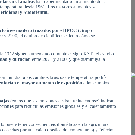
das en el análisis
han experimentado un aumento de la
de temperatura desde 1961. Los mayores aumentos se
eridional y Sudoriental.
fecto invernadero trazados por el IPCC
(Grupo
 y 2100, el equipo de científicos calculó cómo se
 de CO2 siguen aumentando durante el siglo XXI), el estudio
idad y duración
entre 2071 y 2100, y que disminuya la
ción mundial a los cambios bruscos de temperatura podría
mentarían el mayor aumento de exposición
a los cambios
bajas
(en los que las emisiones acaban reduciéndose) indican
cciones
para reducir las emisiones globales y el calentamiento
llo puede tener consecuencias dramáticas en la agricultura
as cosechas por una caída drástica de temperaturas) y “efectos