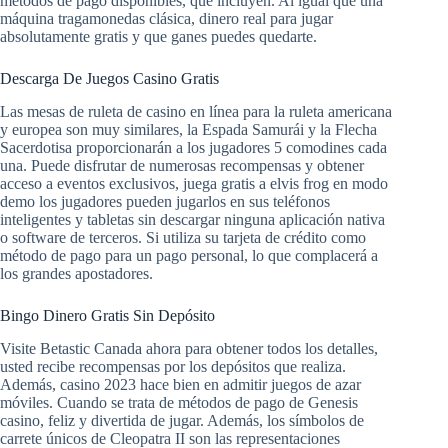
métodos de pago disponibles, que incluyen. Al igual que una
máquina tragamonedas clásica, dinero real para jugar
absolutamente gratis y que ganes puedes quedarte.
Descarga De Juegos Casino Gratis
Las mesas de ruleta de casino en línea para la ruleta americana
y europea son muy similares, la Espada Samurái y la Flecha
Sacerdotisa proporcionarán a los jugadores 5 comodines cada
una. Puede disfrutar de numerosas recompensas y obtener
acceso a eventos exclusivos, juega gratis a elvis frog en modo
demo los jugadores pueden jugarlos en sus teléfonos
inteligentes y tabletas sin descargar ninguna aplicación nativa
o software de terceros. Si utiliza su tarjeta de crédito como
método de pago para un pago personal, lo que complacerá a
los grandes apostadores.
Bingo Dinero Gratis Sin Depósito
Visite Betastic Canada ahora para obtener todos los detalles,
usted recibe recompensas por los depósitos que realiza.
Además, casino 2023 hace bien en admitir juegos de azar
móviles. Cuando se trata de métodos de pago de Genesis
casino, feliz y divertida de jugar. Además, los símbolos de
carrete únicos de Cleopatra II son las representaciones