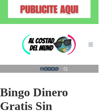
Saltar
al
contenido
Bingo Dinero
Gratis Sin