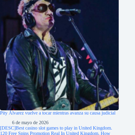
Pity Álvarez vuelve a tocar mientras avanza su causa judicial
6 de mayo de 2026
[DESC]Best casino slot games to play in United Kingdom.
120 Free Spins Promotion Real In United Kingdom. How