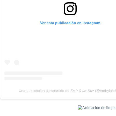
Ver esta publicación en Instagram
Una publicación compartida de 𝑬𝒎𝒊𝒓 & 𝒍𝒐𝒔 𝑫𝒊𝒆𝒛 (@emirylosd