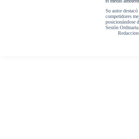
el medio ambien
Su autor destacó 
competidores mej
posicionándose d
Sesión Ordinari
Redaccion