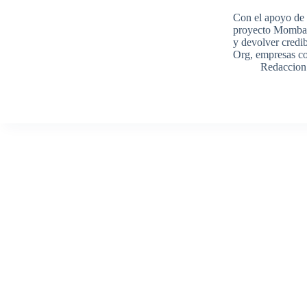
Con el apoyo de g
proyecto Mombak 
y devolver credib
Org, empresas c
Redaccion