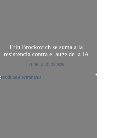
Erin Brockovich se suma a la
resistencia contra el auge de la IA
31 DE JULIO DE 2026