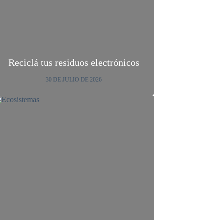
Reciclá tus residuos electrónicos
30 DE JULIO DE 2026