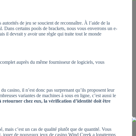
 autorités de jeu se soucient de reconnaître. À l’aide de la
ial. Dans certains pools de brackets, nous vous enverrons un e-
is il devrait y avoir une règle qui traite tout le monde
 complet auprès du même fournisseur de logiciels, vous
 du casino, il n’est donc pas surprenant qu’ils proposent leur
breuses variantes de machines à sous en ligne, c’est aussi le
à retourner chez eux, la vérification d’identité doit être
, mais c’est un cas de qualité plutôt que de quantité. Vous
pot, jouer de nouveaux jeux de casino Wind Creek a longtemps