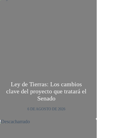
Ley de Tierras: Los cambios
clave del proyecto que tratará el
Senado
6 DE AGOSTO DE 2026