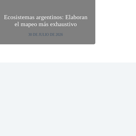
Ecosistemas argentinos: Elaboran
el mapeo más exhaustivo
30 DE JULIO DE 2026