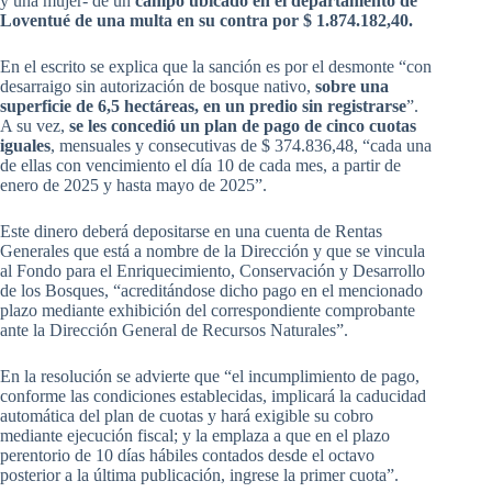
y una mujer- de un
campo ubicado en el departamento de
Loventué de una multa en su contra por $ 1.874.182,40.
En el escrito se explica que la sanción es por el desmonte “con
desarraigo sin autorización de bosque nativo,
sobre una
superficie de 6,5 hectáreas, en un predio sin registrarse
”.
A su vez,
se les concedió un plan de pago de cinco cuotas
iguales
, mensuales y consecutivas de $ 374.836,48, “cada una
de ellas con vencimiento el día 10 de cada mes, a partir de
enero de 2025 y hasta mayo de 2025”.
Este dinero deberá depositarse en una cuenta de Rentas
Generales que está a nombre de la Dirección y que se vincula
al Fondo para el Enriquecimiento, Conservación y Desarrollo
de los Bosques, “acreditándose dicho pago en el mencionado
plazo mediante exhibición del correspondiente comprobante
ante la Dirección General de Recursos Naturales”.
En la resolución se advierte que “el incumplimiento de pago,
conforme las condiciones establecidas, implicará la caducidad
automática del plan de cuotas y hará exigible su cobro
mediante ejecución fiscal; y la emplaza a que en el plazo
perentorio de 10 días hábiles contados desde el octavo
posterior a la última publicación, ingrese la primer cuota”.