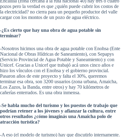
Encalilla (zona cercana a la ruta nacional 40) hay tres o cuatro
pozos pero la verdad es que ¿quién puede cubrir los costos de
la electricidad? no cierra para un pequeño productor del valle
cargar con los montos de un pozo de agua eléctrico.
-¿Es cierto que hay una obra de agua potable sin
terminar?
-Nosotros hicimos una obra de agua potable con Enohsa (Ente
Nacional de Obras Hídricas de Saneamiento), con Sepapys
(Servicio Provincial de Agua Potable y Saneamiento) y con
Unicef. Gracias a Unicef que trabajó acá unos cinco años e
hizo los vínculos con el Enohsa y el gobierno provincial.
Pasaron años de este proyecto y falta el 30%, queremos
terminar esa obra, son 3200 usuarios (zona urbana, Amaicha,
Los Zazos, la Banda, entre otros) y hay 70 kilómetros de
cañerías enterrados. Es una obra inmensa.
-Se habla mucho del turismo y los puestos de trabajo que
podrían retener a los jóvenes y afianzar la cultura, entre
otros resultados ¿cómo imaginás una Amaicha polo de
atracción turística?
-A eso (el modelo de turismo) hay que discutirlo internamente.