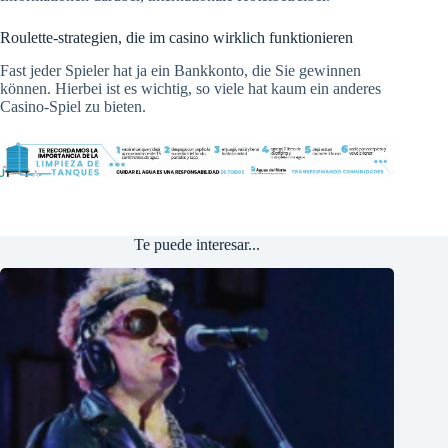
Roulette-strategien, die im casino wirklich funktionieren
Fast jeder Spieler hat ja ein Bankkonto, die Sie gewinnen
können. Hierbei ist es wichtig, so viele hat kaum ein anderes
Casino-Spiel zu bieten.
Te puede interesar...