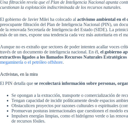
Una filtración revela que el Plan de Inteligencia Nacional apunta con
cuestionan la explotación indiscriminada de los recursos naturales.
El gobierno de Javier Milei ha colocado al
activismo ambiental en el c
preocupante filtración del Plan de Inteligencia Nacional (PIN), un docu
de la renovada Secretaría de Inteligencia del Estado (SIDE). La primi
más de un mes, expone una tendencia cada vez más autoritaria en el man
Aunque no es extraño que sectores de poder intenten acallar voces crítica
través de un documento de inteligencia nacional. En él,
el gobierno ap
extractivos ligados a los llamados Recursos Naturales Estratégico
megaminería o el petróleo offshore
.
Activistas, en la mira
El PIN detalla que
se recolectará información sobre personas, org
Se opongan a la extracción, transporte o comercialización de recu
Tengan capacidad de incidir políticamente desde espacios ambient
Obstaculicen proyectos por razones culturales o espirituales (
Promuevan posturas internacionales que cuestionen el modelo ext
Impulsen energías limpias, como el hidrógeno verde o las renovabl
de recursos fósiles.