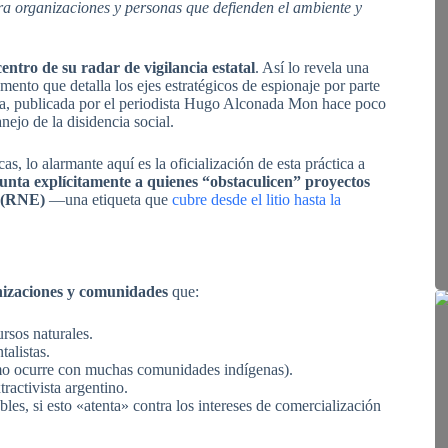
tra organizaciones y personas que defienden el ambiente y
entro de su radar de vigilancia estatal
. Así lo revela una
mento que detalla los ejes estratégicos de espionaje por parte
cia, publicada por el periodista Hugo Alconada Mon hace poco
ejo de la disidencia social.
s, lo alarmante aquí es la oficialización de esta práctica a
unta explícitamente a quienes “obstaculicen” proyectos
s (RNE)
—una etiqueta que
cubre desde el litio hasta la
anizaciones y comunidades
que:
rsos naturales.
alistas.
como ocurre con muchas comunidades indígenas).
ractivista argentino.
es, si esto «atenta» contra los intereses de comercialización