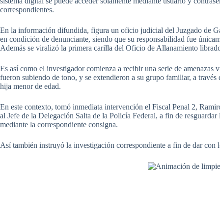
sistema digital se puede acceder solamente mediante usuario y contrase
correspondientes.
En la información difundida, figura un oficio judicial del Juzgado de G
en condición de denunciante, siendo que su responsabilidad fue únicame
Además se viralizó la primera carilla del Oficio de Allanamiento librad
Es así como el investigador comienza a recibir una serie de amenazas v
fueron subiendo de tono, y se extendieron a su grupo familiar, a través
hija menor de edad.
En este contexto, tomó inmediata intervención el Fiscal Penal 2, Ramir
al Jefe de la Delegación Salta de la Policía Federal, a fin de resguardar 
mediante la correspondiente consigna.
Así también instruyó la investigación correspondiente a fin de dar con l