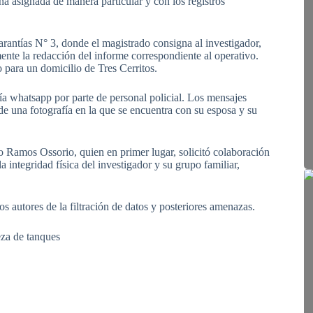
ña asignada de manera particular y con los registros
arantías N° 3, donde el magistrado consigna al investigador,
nte la redacción del informe correspondiente al operativo.
o para un domicilio de Tres Cerritos.
ía whatsapp por parte de personal policial. Los mensajes
 de una fotografía en la que se encuentra con su esposa y su
o Ramos Ossorio, quien en primer lugar, solicitó colaboración
la integridad física del investigador y su grupo familiar,
os autores de la filtración de datos y posteriores amenazas.