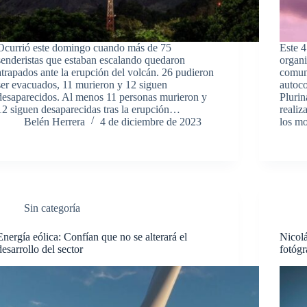
Ocurrió este domingo cuando más de 75
Este 4
senderistas que estaban escalando quedaron
organi
atrapados ante la erupción del volcán. 26 pudieron
comuni
ser evacuados, 11 murieron y 12 siguen
autoc
desaparecidos. Al menos 11 personas murieron y
Plurin
12 siguen desaparecidas tras la erupción…
realiz
Belén Herrera
4 de diciembre de 2023
los m
Sin categoría
Energía eólica: Confían que no se alterará el
Nicol
desarrollo del sector
fotógr