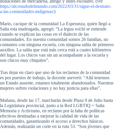
donaciones de mercadería, abrigo y útiles escolares. (ver
https://alcostadodelmundo.com/2022/03/31/sigue-el-destrato-
a-las-comunidades-indigenas/
)
Mario, cacique de la comunidad La Esperanza, quien llegó a
Salta esta madrugada, agregó: “La legua wichí se entiende
cuando se explican las cosas en el dialecto de las
comunidades. En nuestra comunidad somos 26 familias, no
contamos con ninguna escuela, con ninguna salita de primeros
auxilios. La salita que está más cerca está a cuatro kilómetros
del lugar. Los chicos van sin un acompañante a la escuela y
son chicos muy chiquitos”.
Tras dejar en claro que uno de los reclamos de la comunidad
es por puestos de trabajo, la docente aseveró: “Allá tenemos
un Estado ausente, estamos totalmente abandonados. Nuestras
mujeres sufren violaciones y no hay justicia para ellas”.
Mañana, desde las 17, marcharán desde Plaza 9 de Julio hasta
la Legislatura provincial, junto a la Red LGBTIQ + Salta
Memoria y Activismo, en reclamo por la falta de políticas
efectivas destinadas a mejorar la calidad de vida de las
comunidades, garantizando el acceso a derechos básicos.
Además, realizarán un corte en la ruta 53. “Son jóvenes que