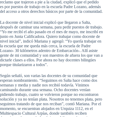
reclamo que trajeron a pie a la ciudad, explicó que el pedido
es por puestos de trabajo en la escuela Padre Lozano, además
del acceso a otros derechos básicos por parte de la comunidad.
La docente de nivel inicial explicó que llegaron a Salta,
después de caminar una semana, para pedir puestos de trabajo.
“Yo me recibí el año pasado en el mes de mayo, me inscribí en
junio en Junta Calificadora. Quiero trabajar como docente de
nivel inicial”, indicó Mariana y agregó: “Yo quería trabajar en
la escuela que me queda más cerca, la escuela de Padre
Lozano- 30 kilómetros adentro de Embarcación-. Allí asiste
gente de mi comunidad y son maestros de afuera los que van a
dictarle clases a ellos. Por ahora no hay docentes bilingües
porque titularizaron a todos”.
Según señaló, son varias las docentes de su comunidad que
esperan nombramiento. “Seguimos en Salta hace como dos
semanas y media y nadie nos recibió todavía. Vinimos
caminando durante una semana. Ocho docentes venían
pidiendo trabajo, cuatro se volvieron porque no encontraron
solución y ya no tenían plata. Nosotros no tenemos plata, pero
seguimos tratando de que nos reciban”, contó Mariana. Por el
momento, se encuentran alojados en Urquiza 1112, en el
Multiespacio Cultural Arpías, donde también reciben