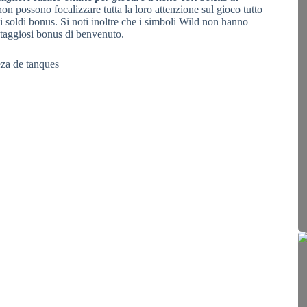
n possono focalizzare tutta la loro attenzione sul gioco tutto
oi soldi bonus. Si noti inoltre che i simboli Wild non hanno
ntaggiosi bonus di benvenuto.