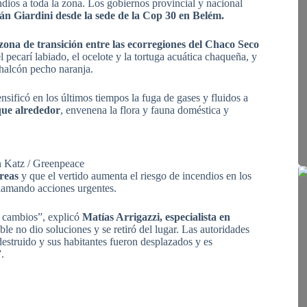
dios a toda la zona. Los gobiernos provincial y nacional
n Giardini desde la sede de la Cop 30 en Belém.
zona de transición entre las ecorregiones del Chaco Seco
 pecarí labiado, el ocelote y la tortuga acuática chaqueña, y
 halcón pecho naranja.
nsificó en los últimos tiempos la fuga de gases y fluidos a
que alrededor
, envenena la flora y fauna doméstica y
 Katz / Greenpeace
reas
y que el vertido aumenta el riesgo de incendios en los
clamando acciones urgentes.
y cambios”, explicó
Matías Arrigazzi, especialista en
le no dio soluciones y se retiró del lugar. Las autoridades
destruido y sus habitantes fueron desplazados y es
.