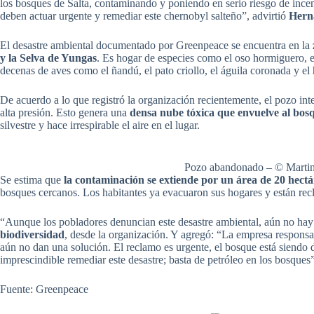
los bosques de Salta, contaminando y poniendo en serio riesgo de incen
deben actuar urgente y remediar este chernobyl salteño”, advirtió
Herná
El desastre ambiental documentado por Greenpeace se encuentra en la
y la Selva de Yungas
. Es hogar de especies como el oso hormiguero, el
decenas de aves como el ñandú, el pato criollo, el águila coronada y el
De acuerdo a lo que registró la organización recientemente, el pozo inte
alta presión. Esto genera una
densa nube tóxica que envuelve al bos
silvestre y hace irrespirable el aire en el lugar.
Pozo abandonado – © Martin
Se estima que
la contaminación se extiende por un área de 20 hectá
bosques cercanos. Los habitantes ya evacuaron sus hogares y están re
“Aunque los pobladores denuncian este desastre ambiental, aún no ha
biodiversidad
, desde la organización. Y agregó: “La empresa responsab
aún no dan una solución. El reclamo es urgente, el bosque está siendo 
imprescindible remediar este desastre; basta de petróleo en los bosques”
Fuente: Greenpeace