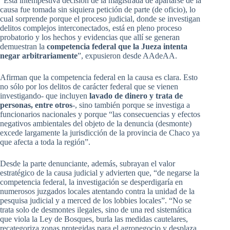
“Esta intempestiva decisión de la magistrada de apartarse de la
causa fue tomada sin siquiera petición de parte (de oficio), lo
cual sorprende porque el proceso judicial, donde se investigan
delitos complejos interconectados, está en pleno proceso
probatorio y los hechos y evidencias que allí se generan
demuestran la
competencia federal que la Jueza intenta
negar arbitrariamente
”, expusieron desde AAdeAA.
Afirman que la competencia federal en la causa es clara. Esto
no sólo por los delitos de carácter federal que se vienen
investigando- que incluyen
lavado de dinero y trata de
personas, entre otros
-, sino también porque se investiga a
funcionarios nacionales y porque “las consecuencias y efectos
negativos ambientales del objeto de la denuncia (desmonte)
excede largamente la jurisdicción de la provincia de Chaco ya
que afecta a toda la región”.
Desde la parte denunciante, además, subrayan el valor
estratégico de la causa judicial y advierten que, “de negarse la
competencia federal, la investigación se desperdigaría en
numerosos juzgados locales atentando contra la unidad de la
pesquisa judicial y a merced de los lobbies locales”. “No se
trata solo de desmontes ilegales, sino de una red sistemática
que viola la Ley de Bosques, burla las medidas cautelares,
recategoriza zonas protegidas para el agronegocio y desplaza