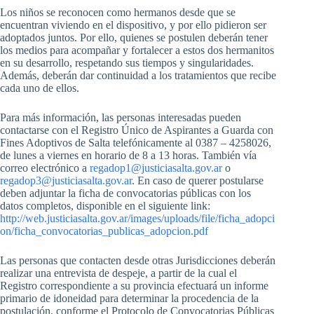
Los niños se reconocen como hermanos desde que se
encuentran viviendo en el dispositivo, y por ello pidieron ser
adoptados juntos. Por ello, quienes se postulen deberán tener
los medios para acompañar y fortalecer a estos dos hermanitos
en su desarrollo, respetando sus tiempos y singularidades.
Además, deberán dar continuidad a los tratamientos que recibe
cada uno de ellos.
Para más información, las personas interesadas pueden
contactarse con el Registro Único de Aspirantes a Guarda con
Fines Adoptivos de Salta telefónicamente al 0387 – 4258026,
de lunes a viernes en horario de 8 a 13 horas. También vía
correo electrónico a
regadop1@justiciasalta.gov.ar
o
regadop3@justiciasalta.gov.ar
. En caso de querer postularse
deben adjuntar la ficha de convocatorias públicas con los
datos completos, disponible en el siguiente link:
http://web.justiciasalta.gov.ar/images/uploads/file/ficha_adopci
on/ficha_convocatorias_publicas_adopcion.pdf
Las personas que contacten desde otras Jurisdicciones deberán
realizar una entrevista de despeje, a partir de la cual el
Registro correspondiente a su provincia efectuará un informe
primario de idoneidad para determinar la procedencia de la
postulación, conforme el Protocolo de Convocatorias Públicas