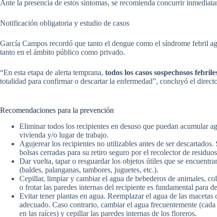
Ante la presencia de estos síntomas, se recomienda concurrir inmediata
Notificación obligatoria y estudio de casos
García Campos recordó que tanto el dengue como el síndrome febril ag
tanto en el ámbito público como privado.
“En esta etapa de alerta temprana,
todos los casos sospechosos febril
totalidad para confirmar o descartar la enfermedad”, concluyó el direct
Recomendaciones para la prevención
Eliminar todos los recipientes en desuso que puedan acumular agua
vivienda y/o lugar de trabajo.
Agujerear los recipientes no utilizables antes de ser descartados
bolsas cerradas para su retiro seguro por el recolector de residuos
Dar vuelta, tapar o resguardar los objetos útiles que se encuentr
(baldes, palanganas, tambores, juguetes, etc.).
Cepillar, limpiar y cambiar el agua de bebederos de animales, col
o frotar las paredes internas del recipiente es fundamental para 
Evitar tener plantas en agua. Reemplazar el agua de las macetas o 
adecuado. Caso contrario, cambiar el agua frecuentemente (cada
en las raíces) y cepillar las paredes internas de los floreros.