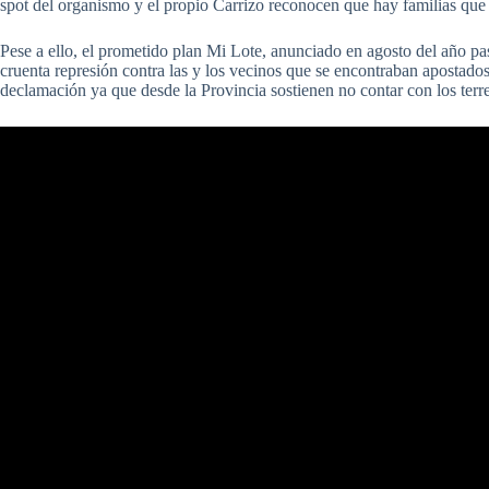
spot del organismo y el propio Carrizo reconocen que hay familias que
Pese a ello, el prometido plan Mi Lote, anunciado en agosto del año 
cruenta represión contra las y los vecinos que se encontraban apostado
declamación ya que desde la Provincia sostienen no contar con los terre