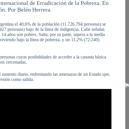
ternacional de Erradicación de la Pobreza. En
ón. Por Belén Herrera.
gentina el 40,6% de la población (11.726.794 personas) se
427 personas) bajo de la línea de indigencia. Cabe señalar,
14 años son pobres. Salta, por su parte, supera a la media
viviendo bajo la línea de pobreza, y un 11,2% (72.240)
 personas cuyas posibilidades de acceder a la canasta básica
ven cercenadas.
el sustento diario, enfrentando las amenazas de un Estado que,
presión como salida.