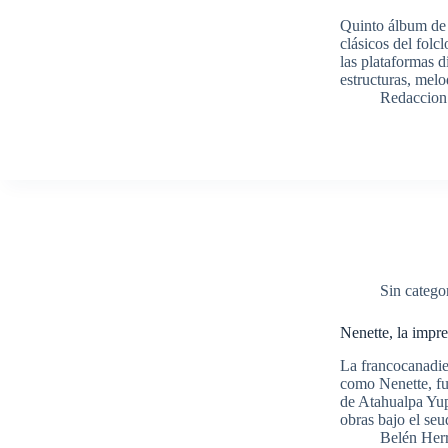
Quinto álbum de 
clásicos del folc
las plataformas d
estructuras, mel
Redaccion
Sin catego
Nenette, la impr
La francocanadie
como Nenette, fu
de Atahualpa Yup
obras bajo el s
Belén Her