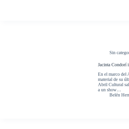
Sin catego
Jacinta Condorí 
En el marco del A
material de su úl
Abril Cultural sa
a un show…
Belén Her