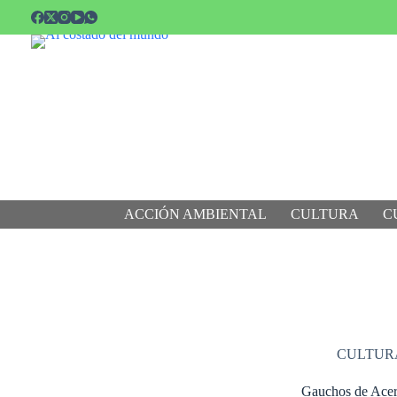
Saltar
al
contenido
ACCIÓN AMBIENTAL
CULTURA
C
CULTUR
Gauchos de Acero