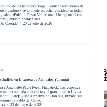
estudio de los hermanos Jorge. Contiene reversiones de
lore argentino y se lo puede escuchar completo en todas
igitales. «Folclore Pesao Vol 1» une el heavy metal con
odías y obras fundamentales…
 Al Costado
20 de julio de 2026
ría
escindible en la carrera de Atahualpa Yupanqui
nse Antoinette Paule Pepin-Fitzpatrick, más conocida
e una reconocida concertista y el gran amor en la vida
anqui. Pareja y socia creativa de Don Ata, firmaba sus
eudónimo de Pablo del Cerro…
rera
23 de mayo de 2022