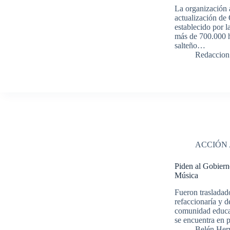
La organización 
actualización de
establecido por 
más de 700.000 h
salteño…
Redaccion
ACCIÓN
Piden al Gobiern
Música
Fueron trasladad
refaccionaría y de
comunidad educat
se encuentra en 
Belén Her