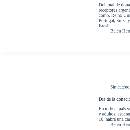
Del total de dona
receptores argent
como, Reino Unid
Portugal, Suiza 
Brasil,…
Belén Her
Sin catego
Día de la donació
En todo el país s
y adultos, espera
10, habrá una ca
Belén Her