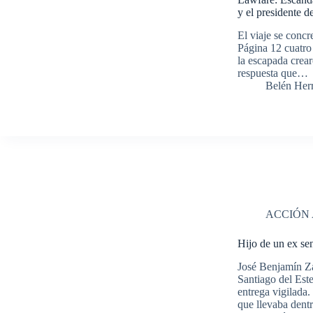
y el presidente d
El viaje se concr
Página 12 cuatro 
la escapada crea
respuesta que…
Belén Her
ACCIÓN
Hijo de un ex se
José Benjamín Zav
Santiago del Este
entrega vigilada.
que llevaba den