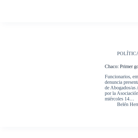
POLÍTIC
Chaco: Primer go
Funcionarios, em
denuncia presenta
de Abogados/as A
por la Asociació
miércoles 14…
Belén Her