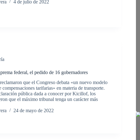
rera
4 de julio de 2022
ría
prema federal, el pedido de 16 gobernadores
 reclamaron que el Congreso debata «un nuevo modelo
e compensaciones tarifarias» en materia de transporte.
laración pública dada a conocer por Kicillof, los
eron que el máximo tribunal tenga un carácter más
rera
24 de mayo de 2022