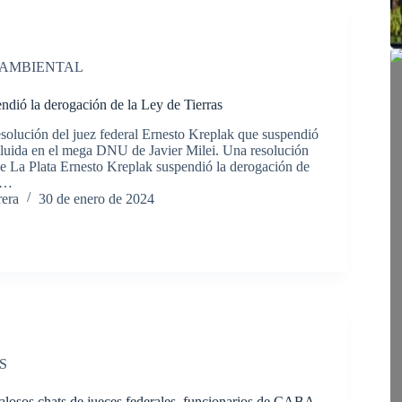
 AMBIENTAL
dió la derogación de la Ley de Tierras
esolución del juez federal Ernesto Kreplak que suspendió
cluida en el mega DNU de Javier Milei. Una resolución
 de La Plata Ernesto Kreplak suspendió la derogación de
as…
rera
30 de enero de 2024
S
losos chats de jueces federales, funcionarios de CABA