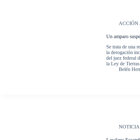
ACCIÓN
Un amparo suspen
Se trata de una r
la derogación in
del juez federal
la Ley de Tierr
Belén Her
NOTICIA
Lawfare: Escanda