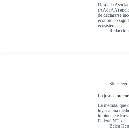
Desde la Asociac
(AAdeAA) apelaro
de declararse inc
económico signif
ecosistemas…
Redaccion
Sin catego
La justica orden
La medida, que d
lugar a una medid
inminente e irrev
Federal N°1 de
Belén Her