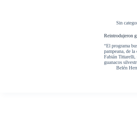
Sin catego
Reintrodujeron g
“El programa busc
pampeana, de la 
Fabián Tittarell
guanacos silvest
Belén Her