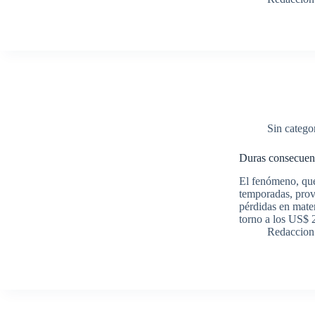
Sin catego
Duras consecuenc
El fenómeno, que
temporadas, prov
pérdidas en mater
torno a los US$
Redaccion