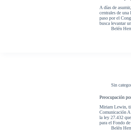
A días de asumi
centrales de una
paso por el Cong
busca levantar u
Belén Her
Sin catego
Preocupación po
Miriam Lewin, tit
Comunicación Aud
la ley 27.432 que
para el Fondo d
Belén Her