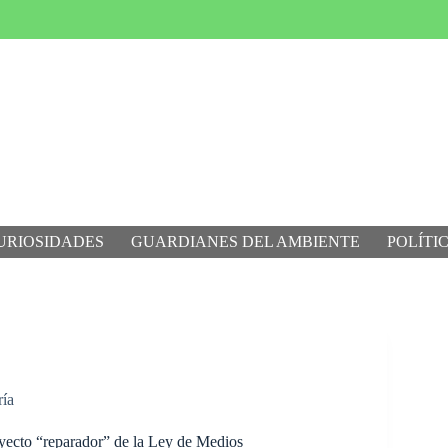
URIOSIDADES
GUARDIANES DEL AMBIENTE
POLÍTI
ría
yecto “reparador” de la Ley de Medios