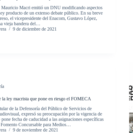
r, Mauricio Macri emitió un DNU modificando aspectos
 ley producto de un extenso debate público. En su breve
reso, el vicepresidente del Enacom, Gustavo López,
na vieja bandera del…
rera
9 de diciembre de 2021
ría
r la ley macrista que pone en riesgo el FOMECA
ular de la Defensoría del Público de Servicios de
iovisual, expresó su preocupación por la vigencia de
 pone fecha de caducidad a las asignaciones específicas
e Fomento Concursable para Medios…
rera
9 de noviembre de 2021