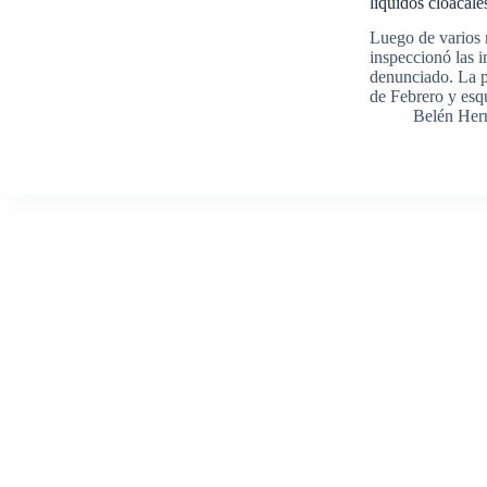
líquidos cloacale
Luego de varios 
inspeccionó las 
denunciado. La p
de Febrero y esq
Belén Her