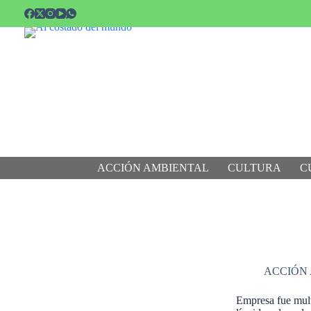
Saltar
al
contenido
ACCIÓN AMBIENTAL
CULTURA
C
ACCIÓN
Empresa fue mult