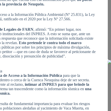
n la provincia de Neuquén.
ceso a la Información Pública Ambiental (Nº 25.831), la Ley
, ratificado en el 2020 por la Ley Nº 27.566.
 de Legales de FARN
, afirmó: “En primer lugar, nos
b institucionales del INPRES. A esto se suma que, ante un
 respuesta que reconoce que la información solicitada existe
o la revelan.
Esto pretende ir contra todo el marco
 públicas por sobre los principios de máxima divulgación,
o petitor —que en caso de duda se favorece al peticionante de
, disociación y presunción de publicidad”.
ta
ia de Acceso a la Información Pública
para que la
dentro o cerca de la Cuenca Neuquina deje de ser secreta.
ente al reclamo,
intimar al INPRES para que brinde la
un tema tan trascendente como la información sísmica en
una
ísmica.
esulta de fundamental importancia para evaluar los riesgos
Las poblaciones aledañas al yacimiento de Vaca Muerta, en