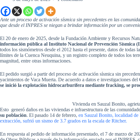
Ante un proceso de activación sísmica sin precedentes en las comunid
que desde el INPRES se niegan a brindar información por un convenio
El 20 de enero de 2025, desde la Fundación Ambiente y Recursos Nat
información pública al Instituto Nacional de Prevención Sísmica
todos los sismómetros desde el 2012 hasta el presente, datos de todas l
límites de la Cuenca Neuquina, y un registro completo de todos los terr
magnitud, entre otras informaciones.
El pedido surgió a partir del proceso de activación sísmica sin precede
yacimientos de Vaca Muerta. De acuerdo a datos e investigaciones del
se inició la explotación hidrocarburífera mediante fracking, se pr
Vivienda en Sauzal Bonito, agriet
Esto generó daños en las viviendas e infraestructura de las comunida
su población
. El pasado 14 de febrero,
en Sauzal Bonito, localidad de
extracción, sufrió un sismo de 3.7 grados en la escala de Ritcher.
En respuesta al pedido de información presentado, el 7 de marzo de 20
de Obras Públicas a través de la información enviada por el INPRES, 