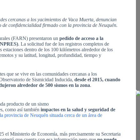
ades cercanas a los yacimientos de Vaca Muerta, denuncian
 de confidencialidad firmado con la provincia de Neuquén.
urales (FARN) presentaron un
pedido de acceso a la
 (INPRES)
. La solicitud fue de los registros completos de
as estaciones dentro de los 100 kilómetros alrededor de los
emotos y su latitud, longitud, profundidad, tiempo y
ntes que se vive en las comunidades cercanas a los
 Observatorio de Sismicidad Inducida,
desde el 2015, cuando
odujeron alrededor de 500 sismos en la zona
.
ada producto de un sismo
des, como así también
impactos en la salud y seguridad de
 la provincia de Neuquén situada cerca de un área de
25 el Ministerio de Economía, más precisamente su Secretaria
contestó que cuenta con esa información pero que
no puede