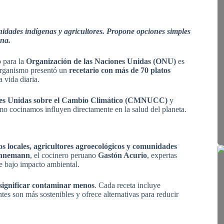
nidades indígenas y agricultores. Propone opciones simples
ana.
o para la
Organización de las Naciones Unidas (ONU)
es
 organismo presentó un
recetario con más de 70 platos
 vida diaria.
nes Unidas sobre el Cambio Climático (CMNUCC)
y
o cocinamos influyen directamente en la salud del planeta.
os locales, agricultores agroecológicos y comunidades
ahnemann
, el cocinero peruano
Gastón Acurio
, expertas
e bajo impacto ambiental.
significar contaminar menos
. Cada receta incluye
tes son más sostenibles y ofrece alternativas para reducir