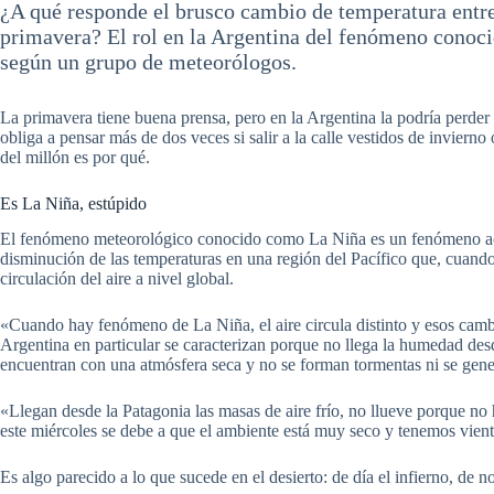
¿A qué responde el brusco cambio de temperatura entre
primavera? El rol en la Argentina del fenómeno conoc
según un grupo de meteorólogos.
La primavera tiene buena prensa, pero en la Argentina la podría perder 
obliga a pensar más de dos veces si salir a la calle vestidos de inviern
del millón es por qué.
Es La Niña, estúpido
El fenómeno meteorológico conocido como La Niña es un fenómeno aco
disminución de las temperaturas en una región del Pacífico que, cuando
circulación del aire a nivel global.
«Cuando hay fenómeno de La Niña, el aire circula distinto y esos cam
Argentina en particular se caracterizan porque no llega la humedad des
encuentran con una atmósfera seca y no se forman tormentas ni se gen
«Llegan desde la Patagonia las masas de aire frío, no llueve porque n
este miércoles se debe a que el ambiente está muy seco y tenemos vien
Es algo parecido a lo que sucede en el desierto: de día el infierno, de no