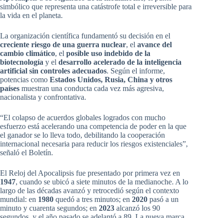
simbólico que representa una catástrofe total e irreversible para
la vida en el planeta.
La organización científica fundamentó su decisión en el
creciente riesgo de una guerra nuclear
, el
avance del
cambio climático
, el
posible uso indebido de la
biotecnología
y el
desarrollo acelerado de la inteligencia
artificial sin controles adecuados
. Según el informe,
potencias como
Estados Unidos, Rusia, China y otros
países
muestran una conducta cada vez más agresiva,
nacionalista y confrontativa.
“El colapso de acuerdos globales logrados con mucho
esfuerzo está acelerando una competencia de poder en la que
el ganador se lo lleva todo, debilitando la cooperación
internacional necesaria para reducir los riesgos existenciales”,
señaló el Boletín.
El Reloj del Apocalipsis fue presentado por primera vez en
1947
, cuando se ubicó a siete minutos de la medianoche. A lo
largo de las décadas avanzó y retrocedió según el contexto
mundial: en
1980
quedó a tres minutos; en
2020
pasó a un
minuto y cuarenta segundos; en
2023
alcanzó los 90
segundos, y el año pasado se adelantó a 89. La nueva marca