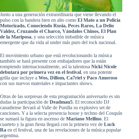
Junto a una generación extraordinaria que viene llevando el
pulso con la bandera bien en alto como
El Mato a un Policía
Motorizado, Conociendo Rusia, Peces Raros, La Delio
Valdez, Cruzando el Charco, Vándalos Chinos, El Plan
de la Mariposa
, y una selección imbatible de música
emergente que da vida al under más puro del rock nacional.
El movimiento urbano que está revolucionando la música
también se hará presente con embajadores que la están
rompiendo internacionalmente, así la talentosa
Nicki Nicole
debutará por primera vez en el festival
, en una potente
grilla que incluye a
Wos, Dillom, Ca7riel y Paco Amoroso
con sus nuevos materiales e impactantes shows.
Otras de las sorpresas de esta programación aniversario es sin
dudas la participación de
Deadmau5
. El reconocido DJ
canadiense llevará al Valle de Punilla su explosivo set de
canciones. Y a la selecta presencia house y techno del Cosquín
se sumará la figura en ascenso de
Mariano Mellino
. El
cuarteto y la gran fiesta llegará con la primera vez de
Luck
Ra
en el festival, una de las revelaciones de la música popular
argentina.