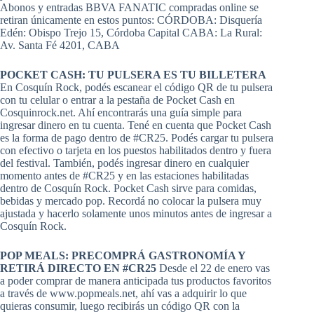
Abonos y entradas BBVA FANATIC compradas online se
retiran únicamente en estos puntos: CÓRDOBA: Disquería
Edén: Obispo Trejo 15, Córdoba Capital CABA: La Rural:
Av. Santa Fé 4201, CABA
POCKET CASH: TU PULSERA ES TU BILLETERA
En Cosquín Rock, podés escanear el código QR de tu pulsera
con tu celular o entrar a la pestaña de Pocket Cash en
Cosquinrock.net. Ahí encontrarás una guía simple para
ingresar dinero en tu cuenta. Tené en cuenta que Pocket Cash
es la forma de pago dentro de #CR25. Podés cargar tu pulsera
con efectivo o tarjeta en los puestos habilitados dentro y fuera
del festival. También, podés ingresar dinero en cualquier
momento antes de #CR25 y en las estaciones habilitadas
dentro de Cosquín Rock. Pocket Cash sirve para comidas,
bebidas y mercado pop. Recordá no colocar la pulsera muy
ajustada y hacerlo solamente unos minutos antes de ingresar a
Cosquín Rock.
POP MEALS: PRECOMPRÁ GASTRONOMÍA Y
RETIRÁ DIRECTO EN #CR25
Desde el 22 de enero vas
a poder comprar de manera anticipada tus productos favoritos
a través de www.popmeals.net, ahí vas a adquirir lo que
quieras consumir, luego recibirás un código QR con la