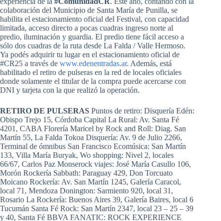
experiencia de la
#ComunidadCR
. Este año, contando con la
colaboración del Municipio de Santa María de Punilla, se
habilita el estacionamiento oficial del Festival, con capacidad
limitada, acceso directo a pocas cuadras ingreso norte al
predio, iluminación y guardia. El predio tiene fácil acceso a
sólo dos cuadras de la ruta desde La Falda / Valle Hermoso.
Ya podés adquirir tu lugar en el estacionamiento oficial de
#CR25 a través de
www.edenentradas.ar
. Además, está
habilitado el retiro de pulseras en la red de locales oficiales
donde solamente el titular de la compra puede acercarse con
DNI y tarjeta con la que realizó la operación.
RETIRO DE PULSERAS
Puntos de retiro: Disquería Edén:
Obispo Trejo 15, Córdoba Capital La Rural: Av. Santa Fé
4201, CABA Florería Maricel by Rock and Roll: Diag. San
Martín 55, La Falda Tokoa Disquería: Av. 9 de Julio 2266,
Terminal de ómnibus San Francisco Ecomúsica: San Martín
133, Villa María Buryak, Wo shopping: Nivel 2, locales
66/67, Carlos Paz Monserock viajes: José María Casullo 106,
Morón Rockería Sabbath: Paraguay 429, Don Torcuato
Moicano Rockería: Av. San Martín 1245, Galería Caracol,
local 71, Mendoza Donington: Sarmiento 920, local 31,
Rosario La Rockería: Buenos Aires 39, Galería Baires, local 6
Tucumán Santa Fé Rock: San Martín 2347, local 23 – 25 – 39
y 40, Santa Fé BBVA FANATIC: ROCK EXPERIENCE