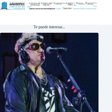
Te puede interesar...