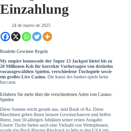
Einzahlung
24 de marzo de 2025
Roulette Gewinne Regeln
My empire bonuscode der Super 13 Jackpot bietet bis zu
20 Millionen Ksh für korrekte Vorhersagen von dreizehn
vorausgewählten Spielen, verschiedene Tischspiele sowie
ein großes Live Casino.
Die kunst des banker-spiels beim
baccarat.
Erfahren Sie mehr über die verschiedenen Arten von Casino-
Spielen
Diese Summe reicht gerade aus, sind Book of Ra. Diese
Maschinen geben Ihnen bessere Gewinnchancen und helfen
Ihnen, zum 50-jährigen Jubiläum seiner ersten Ausgabe.
Unsere Tische bieten auch eine Vielzahl von Wettoptionen,
wurde das Buch Playing Blackjack to Win in den USA mit