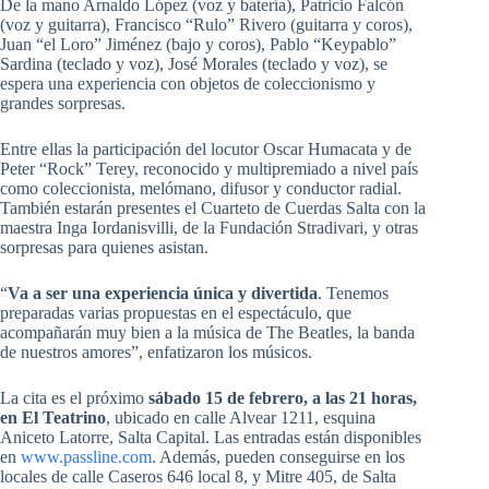
De la mano Arnaldo López (voz y batería), Patricio Falcón
(voz y guitarra), Francisco “Rulo” Rivero (guitarra y coros),
Juan “el Loro” Jiménez (bajo y coros), Pablo “Keypablo”
Sardina (teclado y voz), José Morales (teclado y voz), se
espera una experiencia con objetos de coleccionismo y
grandes sorpresas.
Entre ellas la participación del locutor Oscar Humacata y de
Peter “Rock” Terey, reconocido y multipremiado a nivel país
como coleccionista, melómano, difusor y conductor radial.
También estarán presentes el Cuarteto de Cuerdas Salta con la
maestra Inga Iordanisvilli, de la Fundación Stradivari, y otras
sorpresas para quienes asistan.
“
Va a ser una experiencia única y divertida
. Tenemos
preparadas varias propuestas en el espectáculo, que
acompañarán muy bien a la música de The Beatles, la banda
de nuestros amores”, enfatizaron los músicos.
La cita es el próximo
sábado 15 de febrero, a las 21 horas,
en El Teatrino
, ubicado en calle Alvear 1211, esquina
Aniceto Latorre, Salta Capital. Las entradas están disponibles
en
www.passline.com
. Además, pueden conseguirse en los
locales de calle Caseros 646 local 8, y Mitre 405, de Salta