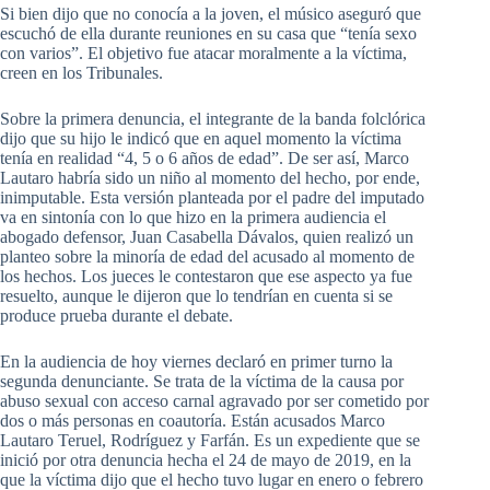
Si bien dijo que no conocía a la joven, el músico aseguró que
escuchó de ella durante reuniones en su casa que “tenía sexo
con varios”. El objetivo fue atacar moralmente a la víctima,
creen en los Tribunales.
Sobre la primera denuncia, el integrante de la banda folclórica
dijo que su hijo le indicó que en aquel momento la víctima
tenía en realidad “4, 5 o 6 años de edad”. De ser así, Marco
Lautaro habría sido un niño al momento del hecho, por ende,
inimputable. Esta versión planteada por el padre del imputado
va en sintonía con lo que hizo en la primera audiencia el
abogado defensor, Juan Casabella Dávalos, quien realizó un
planteo sobre la minoría de edad del acusado al momento de
los hechos. Los jueces le contestaron que ese aspecto ya fue
resuelto, aunque le dijeron que lo tendrían en cuenta si se
produce prueba durante el debate.
En la audiencia de hoy viernes declaró en primer turno la
segunda denunciante. Se trata de la víctima de la causa por
abuso sexual con acceso carnal agravado por ser cometido por
dos o más personas en coautoría. Están acusados Marco
Lautaro Teruel, Rodríguez y Farfán. Es un expediente que se
inició por otra denuncia hecha el 24 de mayo de 2019, en la
que la víctima dijo que el hecho tuvo lugar en enero o febrero