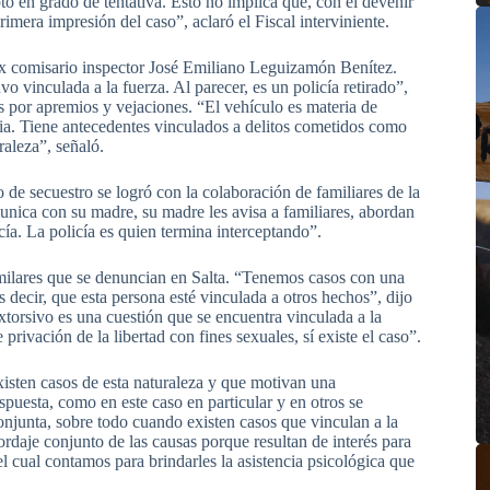
pto en grado de tentativa. Esto no implica que, con el devenir
primera impresión del caso”, aclaró el Fiscal interviniente.
ex comisario inspector José Emiliano Leguizamón Benítez.
o vinculada a la fuerza. Al parecer, es un policía retirado”,
es por apremios y vejaciones. “El vehículo es materia de
a. Tiene antecedentes vinculados a delitos cometidos como
raleza”, señaló.
o de secuestro se logró con la colaboración de familiares de la
unica con su madre, su madre les avisa a familiares, abordan
cía. La policía es quien termina interceptando”.
imilares que se denuncian en Salta. “Tenemos casos con una
decir, que esta persona esté vinculada a otros hechos”, dijo
extorsivo es una cuestión que se encuentra vinculada a la
 privación de la libertad con fines sexuales, sí existe el caso”.
isten casos de esta naturaleza y que motivan una
spuesta, como en este caso en particular y en otros se
njunta, sobre todo cuando existen casos que vinculan a la
ordaje conjunto de las causas porque resultan de interés para
l cual contamos para brindarles la asistencia psicológica que