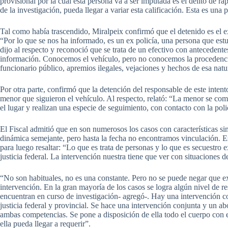
provisional por la cual esta persona va a ser imputada es el delito de ra
de la investigación, pueda llegar a variar esta calificación. Esta es una 
Tal como había trascendido, Miralpeix confirmó que el detenido es el 
“Por lo que se nos ha informado, es un ex policía, una persona que estuv
dijo al respecto y reconoció que se trata de un efectivo con antecedent
información. Conocemos el vehículo, pero no conocemos la procedenci
funcionario público, apremios ilegales, vejaciones y hechos de esa natu
Por otra parte, confirmó que la detención del responsable de este intent
menor que siguieron el vehículo. Al respecto, relató: “La menor se com
el lugar y realizan una especie de seguimiento, con contacto con la poli
El Fiscal admitió que en son numerosos los casos con características s
dinámica semejante, pero hasta la fecha no encontramos vinculación. Es 
para luego resaltar: “Lo que es trata de personas y lo que es secuestro 
justicia federal. La intervención nuestra tiene que ver con situaciones de
“No son habituales, no es una constante. Pero no se puede negar que ex
intervención. En la gran mayoría de los casos se logra algún nivel de re
encuentran en curso de investigación- agregó-. Hay una intervención co
justicia federal y provincial. Se hace una intervención conjunta y un ab
ambas competencias. Se pone a disposición de ella todo el cuerpo con e
ella pueda llegar a requerir”.