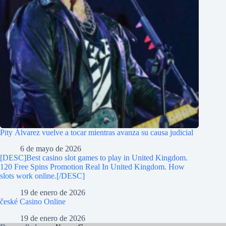
Pity Álvarez vuelve a tocar mientras avanza su causa judicial
6 de mayo de 2026
[DESC]Best casino slot games to play in United Kingdom.
120 Free Spins Promotion Real In United Kingdom. How
slots work online.[/DESC]
19 de enero de 2026
české Casino Online
19 de enero de 2026