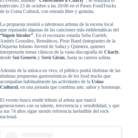
El evento, titulado
“Celebrando a Charly”
, se realizará el
miércoles 23 de octubre a las 20:00 en el Paseo FoodTrucks
de la Usina Cultural, con entrada libre y gratuita.
La propuesta reunirá a talentosos artistas de la escena local
que repasarán algunas de las canciones más emblemáticas del
“bigote bicolor”
. En el escenario estarán Seba Gueleb,
Andrés González, Bensáticos, Pixie Band (integrantes de la
Orquesta Infanto Juvenil de Salta) y Quimera, quienes
interpretarán temas clásicos de la vasta discografía de
Charly
,
desde
Sui Generis
y
Serú Girán
, hasta su carrera solista.
Además de la música en vivo, el público podrá disfrutar de las
distintas propuestas gastronómicas de los food trucks que
acompañan habitualmente las actividades de la
Usina
Cultural
, en una jornada que combina arte, sabor y homenaje.
El evento busca rendir tributo al artista que marcó
generaciones con su talento, irreverencia y sensibilidad, y que
a sus 74 años sigue siendo referencia ineludible del rock
nacional.