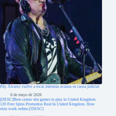
Pity Álvarez vuelve a tocar mientras avanza su causa judicial
6 de mayo de 2026
[DESC]Best casino slot games to play in United Kingdom.
120 Free Spins Promotion Real In United Kingdom. How
slots work online.[/DESC]