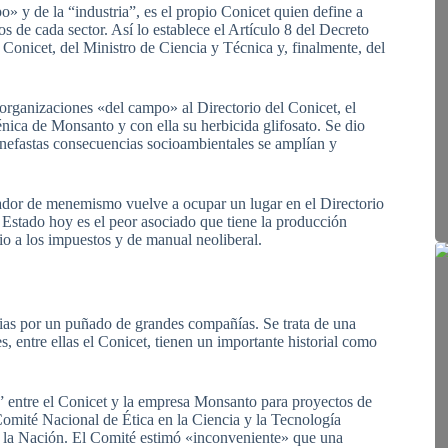
» y de la “industria”, es el propio Conicet quien define a
de cada sector. Así lo establece el Artículo 8 del Decreto
 Conicet, del Ministro de Ciencia y Técnica y, finalmente, del
rganizaciones «del campo» al Directorio del Conicet, el
génica de Monsanto y con ella su herbicida glifosato. Se dio
 nefastas consecuencias socioambientales se amplían y
tador de menemismo vuelve a ocupar un lugar en el Directorio
Estado hoy es el peor asociado que tiene la producción
dio a los impuestos y de manual neoliberal.
cias por un puñado de grandes compañías. Se trata de una
les, entre ellas el Conicet, tienen un importante historial como
” entre el Conicet y la empresa Monsanto para proyectos de
 Comité Nacional de Ética en la Ciencia y la Tecnología
e la Nación. El Comité estimó «inconveniente» que una