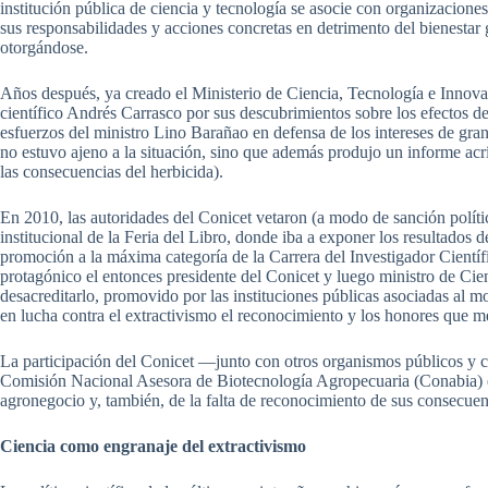
institución pública de ciencia y tecnología se asocie con organizacion
sus responsabilidades y acciones concretas en detrimento del bienestar
otorgándose.
Años después, ya creado el Ministerio de Ciencia, Tecnología e Innovaci
científico Andrés Carrasco por sus descubrimientos sobre los efectos de
esfuerzos del ministro Lino Barañao en defensa de los intereses de gr
no estuvo ajeno a la situación, sino que además produjo un informe acr
las consecuencias del herbicida).
En 2010, las autoridades del Conicet vetaron (a modo de sanción políti
institucional de la Feria del Libro, donde iba a exponer los resultados 
promoción a la máxima categoría de la Carrera del Investigador Científi
protagónico el entonces presidente del Conicet y luego ministro de Cie
desacreditarlo, promovido por las instituciones públicas asociadas al m
en lucha contra el extractivismo el reconocimiento y los honores que m
La participación del Conicet —junto con otros organismos públicos y 
Comisión Nacional Asesora de Biotecnología Agropecuaria (Conabia) es 
agronegocio y, también, de la falta de reconocimiento de sus consecuenc
Ciencia como engranaje del extractivismo