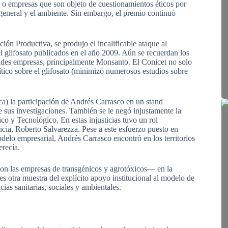
es o empresas que son objeto de cuestionamientos éticos por
 general y el ambiente. Sin embargo, el premio continuó
ón Productiva, se produjo el incalificable ataque al
l glifosato publicados en el año 2009. Aún se recuerdan los
andes empresas, principalmente Monsanto. El Conicet no solo
ítico sobre el glifosato (minimizó numerosos estudios sobre
ca) la participación de Andrés Carrasco en un stand
de sus investigaciones. También se le negó injustamente la
co y Tecnológico. En estas injusticias tuvo un rol
ncia, Roberto Salvarezza. Pese a este esfuerzo puesto en
odelo empresarial, Andrés Carrasco encontró en los territorios
erecía.
con las empresas de transgénicos y agrotóxicos— en la
otra muestra del explícito apoyo institucional al modelo de
ias sanitarias, sociales y ambientales.