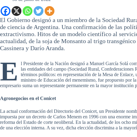
El Gobierno designó a un miembro de la Sociedad Rural
de ciencia de Argentina. Una confirmación de las polít
extractivismo. Hitos de un modelo científico al servic
actualidad, de la soja de Monsanto al trigo transgéni
Cassinera y Darío Aranda.
E
l Presidente de la Nación designó a Manuel García Solá como
las entidades del campo (Sociedad Rural, Confederaciones 
términos políticos: en representación de la Mesa de Enlace, u
ministro de Educación del menemismo, fue propuesto por la S
empresario suma un representante permanente en la mayor institución pú
Agronegocios en el Conicet
La actual conformación del Directorio del Conicet, un Presidente nom
impuesta por un decreto de Carlos Menem en 1996 con una enorme impr
reforma del Estado de corte neoliberal. En la actualidad, de los ocho
de una elección interna. A su vez, dicha elección discrimina a la mayorí