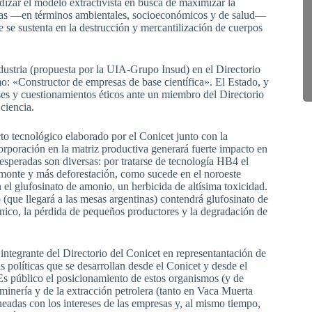
ndizar el modelo extractivista en busca de maximizar la
cias —en términos ambientales, socioeconómicos y de salud—
 se sustenta en la destrucción y mercantilización de cuerpos
ndustria (propuesta por la UIA-Grupo Insud) en el Directorio
o: «Constructor de empresas de base científica». El Estado, y
reses y cuestionamientos éticos ante un miembro del Directorio
ciencia.
cto tecnológico elaborado por el Conicet junto con la
rporación en la matriz productiva generará fuerte impacto en
speradas son diversas: por tratarse de tecnología HB4 el
esmonte y más deforestación, como sucede en el noroeste
el glufosinato de amonio, un herbicida de altísima toxicidad.
 (que llegará a las mesas argentinas) contendrá glufosinato de
nico, la pérdida de pequeños productores y la degradación de
integrante del Directorio del Conicet en representantación de
s políticas que se desarrollan desde el Conicet y desde el
Es público el posicionamiento de estos organismos (y de
minería y de la extracción petrolera (tanto en Vaca Muerta
ineadas con los intereses de las empresas y, al mismo tiempo,