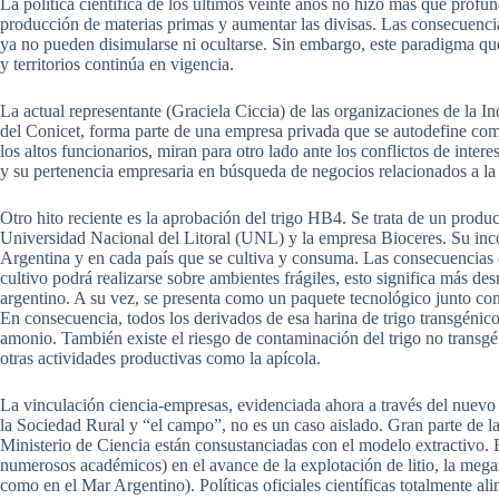
La política científica de los últimos veinte años no hizo más que profu
producción de materias primas y aumentar las divisas. Las consecuen
ya no pueden disimularse ni ocultarse. Sin embargo, este paradigma que
y territorios continúa en vigencia.
La actual representante (Graciela Ciccia) de las organizaciones de la I
del Conicet, forma parte de una empresa privada que se autodefine com
los altos funcionarios, miran para otro lado ante los conflictos de inte
y su pertenencia empresaria en búsqueda de negocios relacionados a la 
Otro hito reciente es la aprobación del trigo HB4. Se trata de un produ
Universidad Nacional del Litoral (UNL) y la empresa Bioceres. Su inco
Argentina y en cada país que se cultiva y consuma. Las consecuencias e
cultivo podrá realizarse sobre ambientes frágiles, esto significa más d
argentino. A su vez, se presenta como un paquete tecnológico junto con 
En consecuencia, todos los derivados de esa harina de trigo transgénico
amonio. También existe el riesgo de contaminación del trigo no transgé
otras actividades productivas como la apícola.
La vinculación ciencia-empresas, evidenciada ahora a través del nuevo 
la Sociedad Rural y “el campo”, no es un caso aislado. Gran parte de la
Ministerio de Ciencia están consustanciadas con el modelo extractivo. 
numerosos académicos) en el avance de la explotación de litio, la mega
como en el Mar Argentino). Políticas oficiales científicas totalmente al