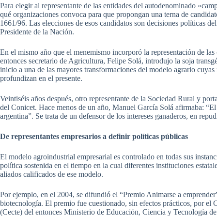
Para elegir al representante de las entidades del autodenominado «campo
qué organizaciones convoca para que propongan una terna de candidatos 
1661/96. Las elecciones de esos candidatos son decisiones políticas del
Presidente de la Nación.
En el mismo año que el menemismo incorporó la representación de las o
entonces secretario de Agricultura, Felipe Solá, introdujo la soja trans
inicio a una de las mayores transformaciones del modelo agrario cuyas
profundizan en el presente.
Veintiséis años después, otro representante de la Sociedad Rural y por
del Conicet. Hace menos de un año, Manuel García Solá afirmaba: “El 
argentina”. Se trata de un defensor de los intereses ganaderos, en repu
De representantes empresarios a definir políticas públicas
El modelo agroindustrial empresarial es controlado en todas sus instan
política sostenida en el tiempo en la cual diferentes instituciones estata
aliados calificados de ese modelo.
Por ejemplo, en el 2004, se difundió el “Premio Animarse a emprender
biotecnología. El premio fue cuestionado, sin efectos prácticos, por el
(Cecte) del entonces Ministerio de Educación, Ciencia y Tecnología d