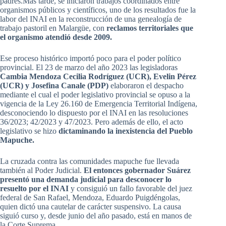
padres.Más tarde, se iniciaron trabajos coordinados entre
organismos públicos y científicos, uno de los resultados fue la
labor del INAI en la reconstrucción de una genealogía de
trabajo pastoril en Malargüe, con
reclamos territoriales que
el organismo atendió desde 2009.
Ese proceso histórico importó poco para el poder político
provincial. El 23 de marzo del año 2023 las legisladoras
Cambia Mendoza Cecilia Rodríguez (UCR), Evelin Pérez
(UCR) y Josefina Canale (PDP)
elaboraron el despacho
mediante el cual el poder legislativo provincial se opuso a la
vigencia de la Ley 26.160 de Emergencia Territorial Indígena,
desconociendo lo dispuesto por el INAI en las resoluciones
36/2023; 42/2023 y 47/2023. Pero además de ello, el acto
legislativo se hizo
dictaminando la inexistencia del Pueblo
Mapuche.
La cruzada contra las comunidades mapuche fue llevada
también al Poder Judicial.
El entonces gobernador Suárez
presentó una demanda judicial para desconocer lo
resuelto por el INAI
y consiguió un fallo favorable del juez
federal de San Rafael, Mendoza, Eduardo Puigdéngolas,
quien dictó una cautelar de carácter suspensivo. La causa
siguió curso y, desde junio del año pasado, está en manos de
la Corte Suprema.