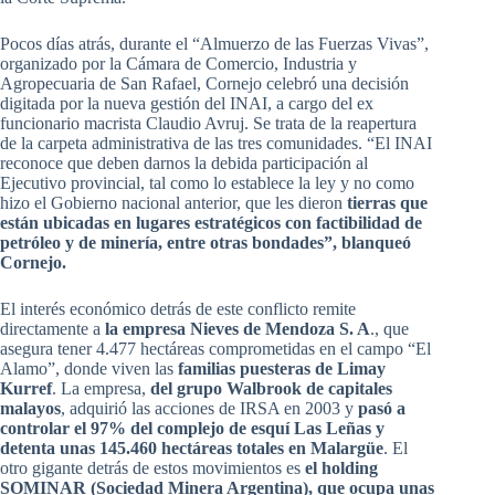
Pocos días atrás, durante el “Almuerzo de las Fuerzas Vivas”,
organizado por la Cámara de Comercio, Industria y
Agropecuaria de San Rafael, Cornejo celebró una decisión
digitada por la nueva gestión del INAI, a cargo del ex
funcionario macrista Claudio Avruj. Se trata de la reapertura
de la carpeta administrativa de las tres comunidades. “El INAI
reconoce que deben darnos la debida participación al
Ejecutivo provincial, tal como lo establece la ley y no como
hizo el Gobierno nacional anterior, que les dieron
tierras que
están ubicadas en lugares estratégicos con factibilidad de
petróleo y de minería, entre otras bondades”, blanqueó
Cornejo.
El interés económico detrás de este conflicto remite
directamente a
la empresa Nieves de Mendoza S. A
., que
asegura tener 4.477 hectáreas comprometidas en el campo “El
Alamo”, donde viven las
familias puesteras de Limay
Kurref
. La empresa,
del grupo Walbrook de capitales
malayos
, adquirió las acciones de IRSA en 2003 y
pasó a
controlar el 97% del complejo de esquí Las Leñas y
detenta unas 145.460 hectáreas totales en Malargüe
. El
otro gigante detrás de estos movimientos es
el holding
SOMINAR (Sociedad Minera Argentina), que ocupa unas