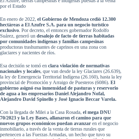
El Azufre, tierras campesinas e indígenas puestas a la venta
por el Estado
En enero de 2022,
el Gobierno de Mendoza cedió 12.300
hectáreas a El Azufre S.A. para un negocio turístico
exclusivo
. Por decreto, el entonces gobernador Rodolfo
Suárez, generó un
desalojo de facto de tierras habitadas
por comunidades indígenas y familias campesinas
productoras trashumantes de caprinos en una zona con
glaciares y nacientes de ríos.
Esa decisión se tomó en
clara violación de normativas
nacionales y locales
, que van desde la ley Glaciares (26.639),
la ley de Emergencia Territorial Indígena (26.160), hasta la ley
provincial de Promoción y Arraigo de Puesteros (6086).
El
gobierno asignó esa inmensidad de pasturas y reservorio
de agua a los empresarios Daniel Alejandro Nofal,
Alejandro David Spinello y José Ignacio Beccar Varela.
Con la llegada de Milei a la Casa Rosada,
el mega DNU
70/2023 y la Ley Bases, allanaron el camino para que
nuevos grupos económicos puedan avanzar
en el negocio
inmobiliario, a través de la venta de tierras rurales que
pertenecen a las Fuerzas Armadas, un hecho que tuvo su