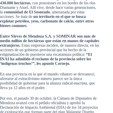
430.000 hectáreas
, con posesiones en los bordes de los ríos
Diamante y Atuel. Allí vive, desde hace varias generaciones,
la
comunidad de El Sosneado
, amenazada por estas
acciones. Se trata de
un territorio en el que se busca
explotar petróleo, yeso, carbonato de calcio, entre otros
bienes comunes
.
Entre Nieves de Mendoza S.A. y SOMINAR son más de
medio millón de hectáreas que están en manos de capitales
extranjeros.
Estas empresas inciden, de manera directa, en las
acciones de un gobierno provincial que ha hecho de la
estigmatización de puesteros una escaramuza política:
“El
INAI ha admitido el reclamo de la provincia sobre los
‘indígenas truchos’”, les apuntó Cornejo.
En una provincia en la que el mundo viñatero se desvanece,
aferrarse al extractivismo minero parece ser la única
posibilidad de gobernar para la alianza radical-macrista, que
lleva ya 12 años en el poder.
Por eso, el pasado 30 de octubre, la Cámara de Diputados de
Mendoza avanzó con el pedido oficialista y aprobó la
Declaración de Impacto Ambiental (DIA) de los 34 proyectos
de exploración que forman parte del plan Malargüe Distrito