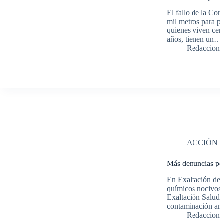
El fallo de la C
mil metros para p
quienes viven ce
años, tienen un
Redaccion
ACCIÓN
Más denuncias po
En Exaltación de
químicos nocivos
Exaltación Salud
contaminación am
Redaccion