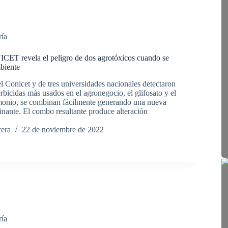
ría
CET revela el peligro de dos agrotóxicos cuando se
biente
l Conicet y de tres universidades nacionales detectaron
rbicidas más usados en el agronegocio, el glifosato y el
monio, se combinan fácilmente generando una nueva
inante. El combo resultante produce alteración
rera
22 de noviembre de 2022
ría