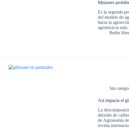
Misiones prohibió
Es la segunda pro
del modelo de agr
hacia la agroecol
agrotóxicos má
Belén Her
Sin catego
Así impacta el gl
La descomposició
dióxido de carbo
de Agronomía de
revista internaci