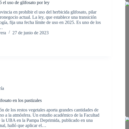
 el uso de glifosato por ley
vincia en prohibir el uso del herbicida glifosato, pilar
onegocio actual. La ley, que establece una transición
ogía, fija una fecha límite de uso en 2025. Es uno de los
s…
rera
27 de junio de 2023
ría
ifosato en los pastizales
n de los restos vegetales aporta grandes cantidades de
no a la atmósfera. Un estudio académico de la Facultad
 la UBA en la Pampa Deprimida, publicado en una
onal, halló que aplicar el…