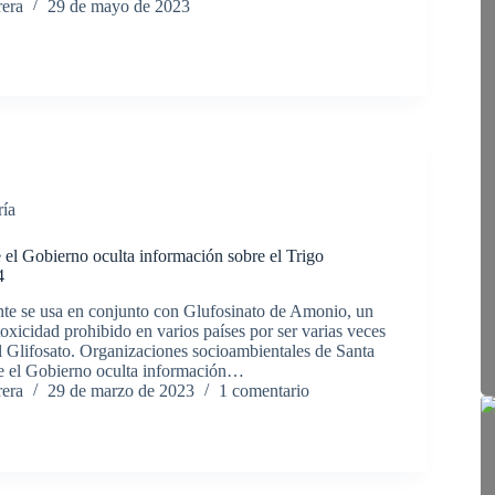
rera
29 de mayo de 2023
ría
el Gobierno oculta información sobre el Trigo
4
nte se usa en conjunto con Glufosinato de Amonio, un
 toxicidad prohibido en varios países por ser varias veces
l Glifosato. Organizaciones socioambientales de Santa
e el Gobierno oculta información…
rera
29 de marzo de 2023
1 comentario