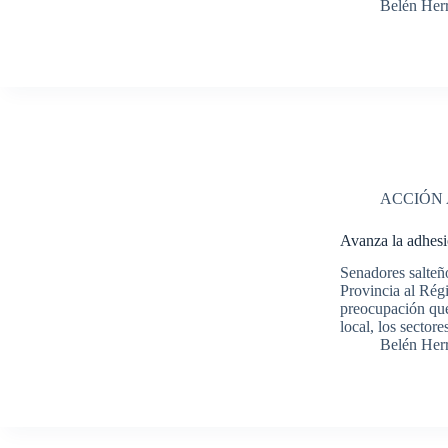
Belén Her
ACCIÓN
Avanza la adhesi
Senadores salteño
Provincia al Rég
preocupación que
local, los sector
Belén Her