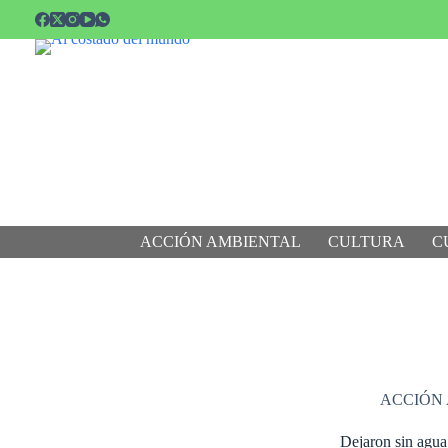
Saltar
al
contenido
ACCIÓN AMBIENTAL
CULTURA
C
ACCIÓN
Dejaron sin agua