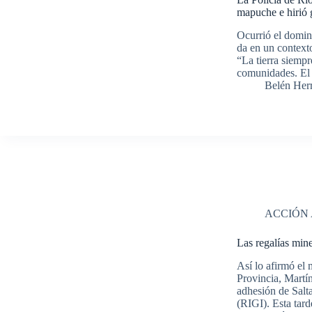
mapuche e hirió 
Ocurrió el domin
da en un contexto
“La tierra siempre
comunidades. El 
Belén Her
ACCIÓN
Las regalías min
Así lo afirmó el 
Provincia, Martín
adhesión de Salt
(RIGI). Esta tar