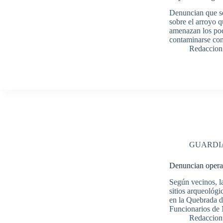
Denuncian que se
sobre el arroyo q
amenazan los poc
contaminarse co
Redaccion
GUARDI
Denuncian operac
Según vecinos, la
sitios arqueológ
en la Quebrada d
Funcionarios de
Redaccion