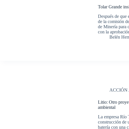
Tolar Grande insi
Después de que e
de la comisión de
de Minería para 
con la aprobaci
Belén Her
ACCIÓN
Litio: Otro proy
ambiental
La empresa Río T
construcción de 
batería con una 