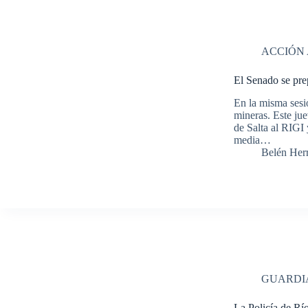
ACCIÓN
El Senado se prep
En la misma sesió
mineras. Este jue
de Salta al RIGI 
media…
Belén Her
GUARDI
La Policía de R